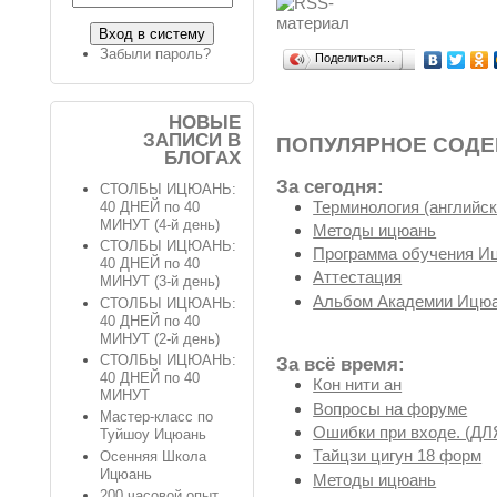
Забыли пароль?
Поделиться…
НОВЫЕ
ЗАПИСИ В
ПОПУЛЯРНОЕ СОД
БЛОГАХ
За сегодня:
СТОЛБЫ ИЦЮАНЬ:
Терминология (английск
40 ДНЕЙ по 40
МИНУТ (4-й день)
Методы ицюань
СТОЛБЫ ИЦЮАНЬ:
Программа обучения И
40 ДНЕЙ по 40
Аттестация
МИНУТ (3-й день)
Альбом Академии Ицюа
СТОЛБЫ ИЦЮАНЬ:
40 ДНЕЙ по 40
МИНУТ (2-й день)
СТОЛБЫ ИЦЮАНЬ:
За всё время:
40 ДНЕЙ по 40
Кон нити ан
МИНУТ
Вопросы на форуме
Мастер-класс по
Ошибки при входе. (
Туйшоу Ицюань
Тайцзи цигун 18 форм
Осенняя Школа
Ицюань
Методы ицюань
200 часовой опыт