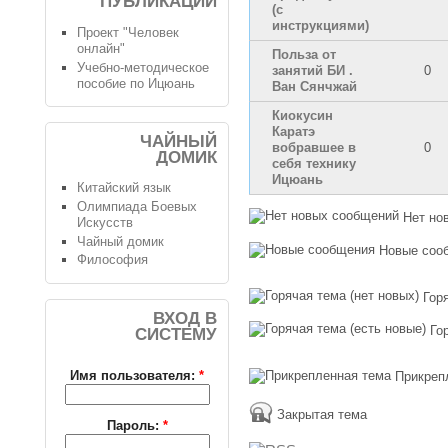
ПУБЛИКАЦИИ
(с
инструкциями)
Проект "Человек
онлайн"
Польза от
Учебно-методическое
занятий БИ .
0
пособие по Ицюань
Ван Сянчжай
Киокусин
Каратэ
ЧАЙНЫЙ
вобравшее в
0
ДОМИК
себя технику
Ицюань
Китайский язык
Олимпиада Боевых
Нет но
Искусств
Чайный домик
Новые соо
Философия
Гор
ВХОД В
Го
СИСТЕМУ
Имя пользователя:
*
Прикреп
Закрытая тема
Пароль:
*