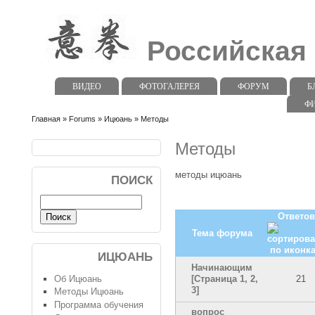
Российская
ВИДЕО
ФОТОГАЛЕРЕЯ
ФОРУМ
Б
Ф
Главная
»
Forums
»
Ицюань
» Методы
Методы
методы ицюань
ПОИСК
Ответов
Тема форума
ИЦЮАНЬ
Начинающим
Об Ицюань
[Страница
1
,
2
,
21
3
]
Методы Ицюань
Программа обучения
вопрос