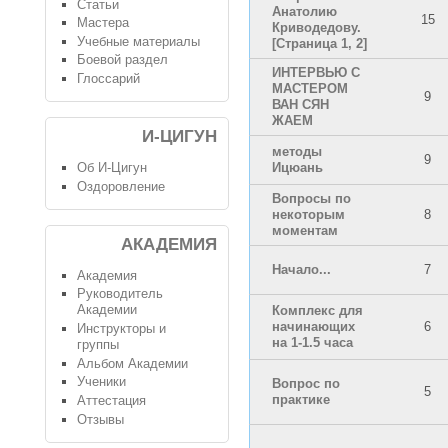
Статьи
Анатолию
15
Мастера
Криводедову.
Учебные материалы
[Страница
1
,
2
]
Боевой раздел
ИНТЕРВЬЮ С
Глоссарий
МАСТЕРОМ
9
ВАН СЯН
ЖАЕМ
И-ЦИГУН
методы
9
Ицюань
Об И-Цигун
Оздоровление
Вопросы по
некоторым
8
моментам
АКАДЕМИЯ
Начало...
7
Академия
Руководитель
Академии
Комплекс для
начинающих
6
Инструкторы и
на 1-1.5 часа
группы
Альбом Академии
Ученики
Вопрос по
5
практике
Аттестация
Отзывы