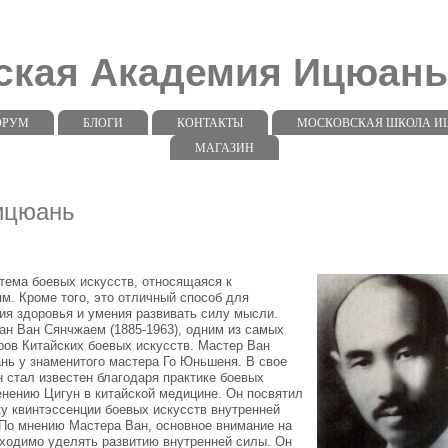
ская Академия Ицюан
ОРУМ
БЛОГИ
КОНТАКТЫ
МОСКОВСКАЯ ШКОЛА ИЦЮ
МАГАЗИН
ицюань
тема боевых искусств, относящаяся к
м. Кроме того, это отличный способ для
ия здоровья и умения развивать силу мысли.
ан Ван Сянчжаем (1885-1963), одним из самых
ров Китайских боевых искусств. Мастер Ван
нь у знаменитого мастера Го Юньшеня. В свое
 стал известен благодаря практике боевых
енению Цигун в китайской медицине. Он посвятил
у квинтэссенции боевых искусств внутренней
 По мнению Мастера Ван, основное внимание на
бходимо уделять развитию внутренней силы. Он