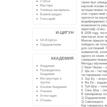
Статьи
также был убежд
Мастера
научной основе и
Учебные материалы
путешествовал по
этих странствий 
Боевой раздел
тратится на изуч
Глоссарий
модифицировал с
возможности ума
иероглиф «Син»,
И-ЦИГУН
В 1939 году, пос
пригласил всех 
Об И-Цигун
Многие пришли пр
победить не толь
Оздоровление
для состязаний. 
знаменитой, кол
одного из своих 
АКАДЕМИЯ
совершенствован
Методы обучения
Академия
1.Чжан Чжуан – 
Руководитель
2. Ши ли – тест
Академии
тестирование гол
Инструкторы и
3. Зоу Бу – иску
группы
4. Фа Ли – взры
5. Туй Шоу – тол
Альбом Академии
6. Сань Шоу – св
Ученики
В тренировках ос
Аттестация
1) Оздоровление
Отзывы
2) Самозащита
Как говорилось 