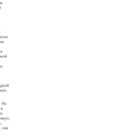
ом
й
.
и
атно.
не
х
ле
нной
мы
адкой
ких,
м Яо
 в
ия
нжун,
ь.
, как