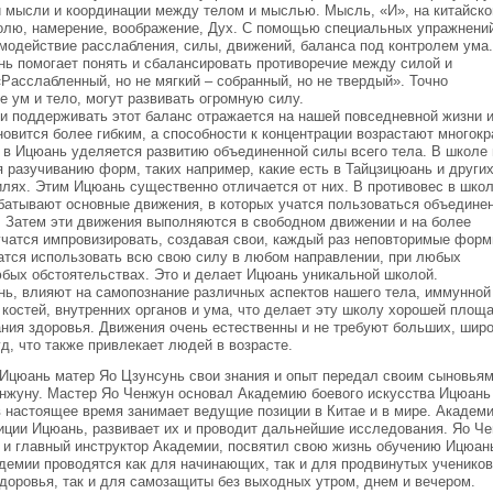
и мысли и координации между телом и мыслью. Мысль, «И», на китайск
волю, намерение, воображение, Дух. С помощью специальных упражнени
модействие расслабления, силы, движений, баланса под контролем ума
нь помогает понять и сбалансировать противоречие между силой и
Расслабленный, но не мягкий – собранный, но не твердый». Точно
 ум и тело, могут развивать огромную силу.
и поддерживать этот баланс отражается на нашей повседневной жизни 
новится более гибким, а способности к концентрации возрастают многокр
 в Ицюань уделяется развитию объединенной силы всего тела. В школе 
 разучиванию форм, таких например, какие есть в Тайцзицюань и други
лях. Этим Ицюань существенно отличается от них. В противовес в шко
батывают основные движения, в которых учатся пользоваться объедине
. Затем эти движения выполняются в свободном движении и на более
учатся импровизировать, создавая свои, каждый раз неповторимые фор
чатся использовать всю свою силу в любом направлении, при любых
юбых обстоятельствах. Это и делает Ицюань уникальной школой.
нь, влияют на самопознание различных аспектов нашего тела, иммунной
костей, внутренних органов и ума, что делает эту школу хорошей площ
ния здоровья. Движения очень естественны и не требуют больших, широ
д, что также привлекает людей в возрасте.
Ицюань матер Яо Цзунсунь свои знания и опыт передал своим сыновья
енжуну. Мастер Яо Ченжун основал Академию боевого искусства Ицюань
в настоящее время занимает ведущие позиции в Китае и в мире. Академ
иции Ицюань, развивает их и проводит дальнейшие исследования. Яо Че
 и главный инструктор Академии, посвятил свою жизнь обучению Ицюан
демии проводятся как для начинающих, так и для продвинутых учеников
доровья, так и для самозащиты без выходных утром, днем и вечером.