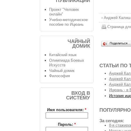
ПУБЛИКАЦИИ
Проект "Человек
онлайн"
‹ Анджей Калиш
Учебно-методическое
пособие по Ицюань
Страница дл
ЧАЙНЫЙ
Поделиться…
ДОМИК
Китайский язык
Олимпиада Боевых
Искусств
СТАТЬИ ПО 
Чайный домик
Анджей Кал
Философия
Анджей Кали
Анджей Кал
Ицюань - в 
ВХОД В
История иц
СИСТЕМУ
ПОПУЛЯРНО
Имя пользователя:
*
За сегодня:
Пароль:
*
8-я стажиро
Методы ицю