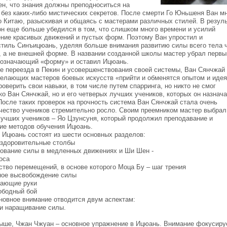
ен, что знания должны преподноситься на
 без каких-либо мистических секретов. После смерти Го Юньшеня Ван м
 Китаю, разыскивая и общаясь с мастерами различных стилей. В резул
он еще больше убедился в том, что слишком много времени и усилий
ение красивых движений и пустых форм. Поэтому Ван упростил и
тиль Синъицюань, уделяя больше внимания развитию силы всего тела 
, а не внешней форме. В названии созданной школы мастер убрал первы
 означающий «форму» и оставил Ицюань.
ле переезда в Пекин и усовершенствования своей системы, Ван Сянчжай
желающих мастеров боевых искусств «прийти и обменятся опытом и иде
оверить свои навыки, в том числе путем спарринга, но никто не смог
ко Ван Сянчжай, но и его четверых лучших учеников, которых он назнач
После таких проверок на прочность система Ван Сянчжай стала очень
ичество учеников стремительно росло. Своим преемником мастер выбрал
лучших учеников – Яо Цзунсуня, который продолжил преподавание и
ие методов обучения Ицюань.
 Ицюань состоят из шести основных разделов:
оздоровительные столбы
ирование силы в медленных движениях и Ши Шен -
оса
сство перемещений, в основе которого Моца Бу – шаг трения
вное высвобождение силы
кающие руки
ободный бой
новное внимание отводится двум аспектам:
 и наращивание силы.
выше, Чжан Чжуан – основное упражнение в Ицюань. Внимание фокусиру