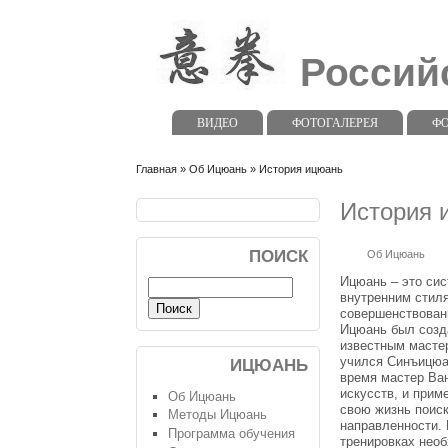
Россий
ВИДЕО
ФОТОГАЛЕРЕЯ
Ф
Главная
»
Об Ицюань
» История ицюань
История 
ПОИСК
Об Ицюань
Ицюань – это сис
внутренним стиля
совершенствован
Ицюань был созд
известным масте
учился Синъицюа
ИЦЮАНЬ
время мастер Ван
искусств, и прим
Об Ицюань
свою жизнь поиск
Методы Ицюань
направленности.
Программа обучения
тренировках нео