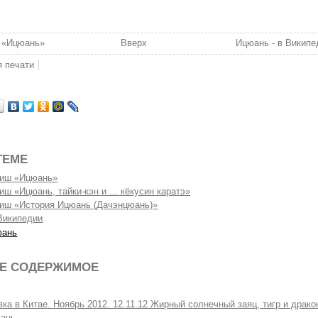
 «Ицюань»
Вверх
Ицюань - в Википе
я печати
ТЕМЕ
иш «Ицюань»
ш «Ицюань, тайки-кэн и ... кёкусин каратэ»
иш «История Ицюань (Дачэнцюань)»
Википедии
юань
Е СОДЕРЖИМОЕ
вка в Китае. Ноябрь 2012. 12.11.12 Жирный солнечный заяц, тигр и драко
ань