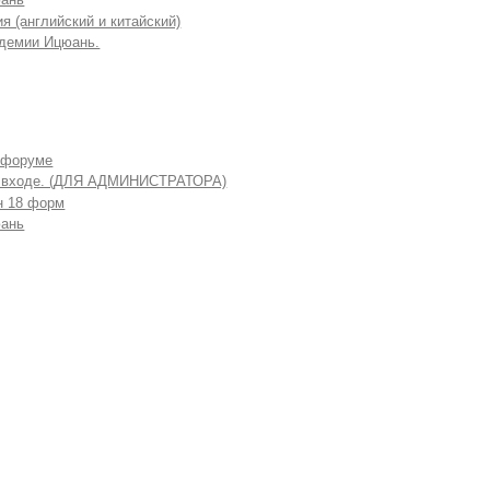
я (английский и китайский)
демии Ицюань.
 форуме
 входе. (ДЛЯ АДМИНИСТРАТОРА)
н 18 форм
ань