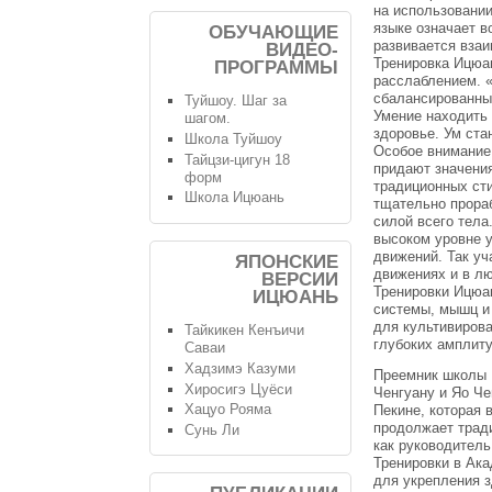
на использовани
языке означает 
ОБУЧАЮЩИЕ
развивается взаи
ВИДЕО-
Тренировка Ицюа
ПРОГРАММЫ
расслаблением. «
сбалансированные
Туйшоу. Шаг за
Умение находить 
шагом.
здоровье. Ум ста
Школа Туйшоу
Особое внимание
Тайцзи-цигун 18
придают значения
форм
традиционных сти
Школа Ицюань
тщательно прора
силой всего тела
высоком уровне 
движений. Так у
ЯПОНСКИЕ
движениях и в л
ВЕРСИИ
Тренировки Ицюа
ИЦЮАНЬ
системы, мышц и 
для культивирова
Тайкикен Кенъичи
глубоких амплиту
Саваи
Хадзимэ Казуми
Преемник школы 
Хиросигэ Цуёси
Ченгуану и Яо Ч
Хацуо Рояма
Пекине, которая 
продолжает трад
Сунь Ли
как руководитель
Тренировки в Ака
для укрепления з