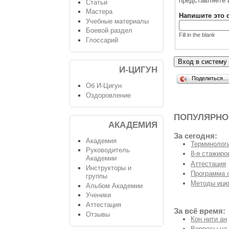
представляете 
Статьи
Мастера
Напишите это 
Учебные материалы
Боевой раздел
Fill in the blank
Глоссарий
И-ЦИГУН
Поделиться…
Об И-Цигун
Оздоровление
ПОПУЛЯРНО
АКАДЕМИЯ
За сегодня:
Академия
Терминологи
Руководитель
8-я стажиро
Академии
Аттестация
Инструкторы и
Программа 
группы
Методы ицю
Альбом Академии
Ученики
Аттестация
За всё время:
Отзывы
Кон нити ан
Вопросы на