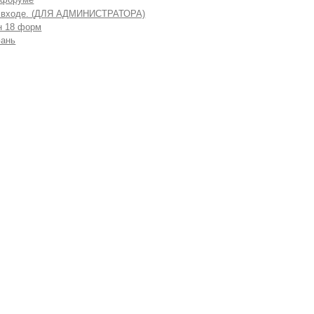
 входе. (ДЛЯ АДМИНИСТРАТОРА)
н 18 форм
ань