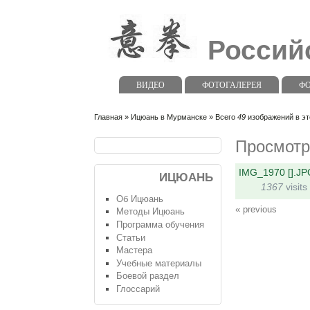
Россий
ВИДЕО
ФОТОГАЛЕРЕЯ
Ф
Главная
»
Ицюань в Мурманске
» Всего
49
изображений в э
Просмотр
IMG_1970 [].JP
ИЦЮАНЬ
1367
visits
Об Ицюань
« previous
Методы Ицюань
Программа обучения
Статьи
Мастера
Учебные материалы
Боевой раздел
Глоссарий