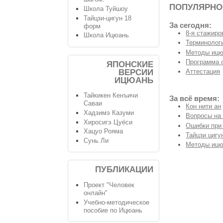
ПОПУЛЯРНО
Школа Туйшоу
Тайцзи-цигун 18
За сегодня:
форм
8-я стажиро
Школа Ицюань
Терминологи
Методы ицю
Программа 
ЯПОНСКИЕ
ВЕРСИИ
Аттестация
ИЦЮАНЬ
Тайкикен Кенъичи
За всё время:
Саваи
Кон нити ан
Хадзимэ Казуми
Вопросы на
Хиросигэ Цуёси
Ошибки при
Хацуо Рояма
Тайцзи цигу
Сунь Ли
Методы ицю
ПУБЛИКАЦИИ
Проект "Человек
онлайн"
Учебно-методическое
пособие по Ицюань