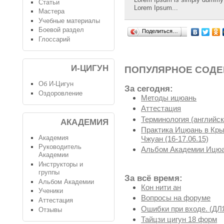
Статьи
Lorem Ipsum...
Мастера
Учебные материалы
Боевой раздел
Поделиться…
Глоссарий
И-ЦИГУН
ПОПУЛЯРНОЕ СОД
Об И-Цигун
За сегодня:
Оздоровление
Методы ицюань
Аттестация
Терминология (английск
АКАДЕМИЯ
Практика Ицюань в Крым
Академия
Чжуан (16-17.06.15)
Руководитель
Альбом Академии Ицюа
Академии
Инструкторы и
группы
За всё время:
Альбом Академии
Кон нити ан
Ученики
Вопросы на форуме
Аттестация
Ошибки при входе. (
Отзывы
Тайцзи цигун 18 форм