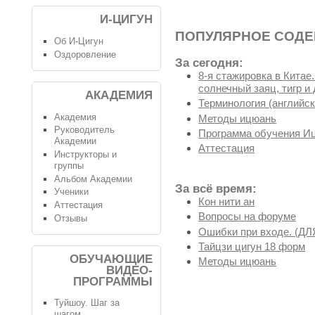
И-ЦИГУН
ПОПУЛЯРНОЕ СОД
Об И-Цигун
Оздоровление
За сегодня:
8-я стажировка в Китае
солнечный заяц, тигр и 
АКАДЕМИЯ
Терминология (английск
Академия
Методы ицюань
Руководитель
Программа обучения И
Академии
Аттестация
Инструкторы и
группы
Альбом Академии
За всё время:
Ученики
Кон нити ан
Аттестация
Вопросы на форуме
Отзывы
Ошибки при входе. (
Тайцзи цигун 18 форм
ОБУЧАЮЩИЕ
Методы ицюань
ВИДЕО-
ПРОГРАММЫ
Туйшоу. Шаг за
шагом.