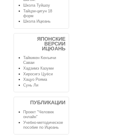
Школа Туйшоу
Тайцзи-цигун 18
форм
Школа Ицюань
ЯПОНСКИЕ
ВЕРСИИ
ИЦЮАНЬ
Тайкикен Кенъичи
Саваи
Хадзимэ Казуми
Хиросигэ Цуёси
Хацуо Рояма
Сунь Ли
ПУБЛИКАЦИИ
Проект "Человек
онлайн"
Учебно-методическое
пособие по Ицюань