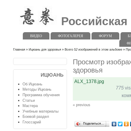
Российская
ВИДЕО
ФОТОГАЛЕРЕЯ
ФОРУМ
Б
Ф
Главная
»
Ицюань для здоровья
» Всего
52
изображений в этом альбоме » Пр
Просмотр изобра
здоровья
ИЦЮАНЬ
ALX_1378.jpg
Об Ицюань
775
vis
Методы Ицюань
Программа обучения
ком
Статьи
« previous
Мастера
Учебные материалы
Боевой раздел
Глоссарий
Поделиться…