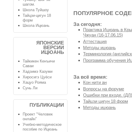
шагом.
Школа Туйшоу
ПОПУЛЯРНОЕ СОД
Тайцзи-цигун 18
форм
За сегодня:
Школа Ицюань
Практика Ицюань в Крым
Чжуан (16-17.06.15)
Аттестация
ЯПОНСКИЕ
ВЕРСИИ
Методы ицюань
ИЦЮАНЬ
Терминология (английск
Программа обучения И
Тайкикен Кенъичи
Саваи
Хадзимэ Казуми
За всё время:
Хиросигэ Цуёси
Кон нити ан
Хацуо Рояма
Сунь Ли
Вопросы на форуме
Ошибки при входе. (
Тайцзи цигун 18 форм
ПУБЛИКАЦИИ
Методы ицюань
Проект "Человек
онлайн"
Учебно-методическое
пособие по Ицюань