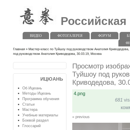
Российская
ВИДЕО
ФОТОГАЛЕРЕЯ
ФОРУМ
Б
Ф
Главная
»
Мастер-класс по Туйшоу под руководством Анатолия Криводедова, 
под руководством Анатолия Криводедова, 30.03.19, Москва
Просмотр изображ
Туйшоу под руко
ИЦЮАНЬ
Криводедова, 30.
Об Ицюань
4.png
Методы Ицюань
Программа обучения
681
vis
Статьи
ком
Мастера
Учебные материалы
« previous
Боевой раздел
Глоссарий