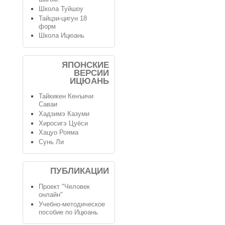
Школа Туйшоу
Тайцзи-цигун 18
форм
Школа Ицюань
ЯПОНСКИЕ
ВЕРСИИ
ИЦЮАНЬ
Тайкикен Кенъичи
Саваи
Хадзимэ Казуми
Хиросигэ Цуёси
Хацуо Рояма
Сунь Ли
ПУБЛИКАЦИИ
Проект "Человек
онлайн"
Учебно-методическое
пособие по Ицюань