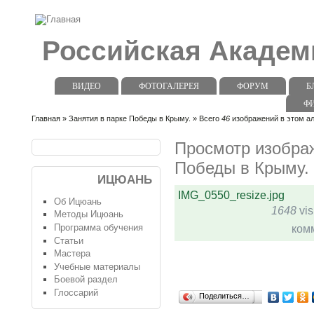
Российская Акаде
ВИДЕО
ФОТОГАЛЕРЕЯ
ФОРУМ
Б
Ф
Главная
»
Занятия в парке Победы в Крыму.
» Всего
46
изображений в этом ал
Просмотр изображ
Победы в Крыму.
ИЦЮАНЬ
IMG_0550_resize.jpg
Об Ицюань
1648
vis
Методы Ицюань
Программа обучения
ком
Статьи
Мастера
Учебные материалы
Боевой раздел
Глоссарий
Поделиться…