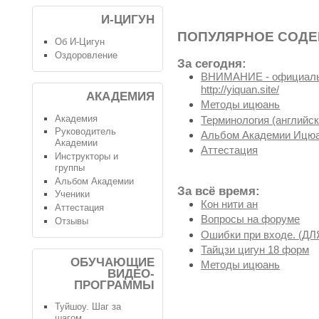
И-ЦИГУН
ПОПУЛЯРНОЕ СОД
Об И-Цигун
Оздоровление
За сегодня:
ВНИМАНИЕ - официальн
http://yiquan.site/
АКАДЕМИЯ
Методы ицюань
Академия
Терминология (английск
Руководитель
Альбом Академии Ицюа
Академии
Аттестация
Инструкторы и
группы
Альбом Академии
За всё время:
Ученики
Кон нити ан
Аттестация
Вопросы на форуме
Отзывы
Ошибки при входе. (
Тайцзи цигун 18 форм
ОБУЧАЮЩИЕ
Методы ицюань
ВИДЕО-
ПРОГРАММЫ
Туйшоу. Шаг за
шагом.