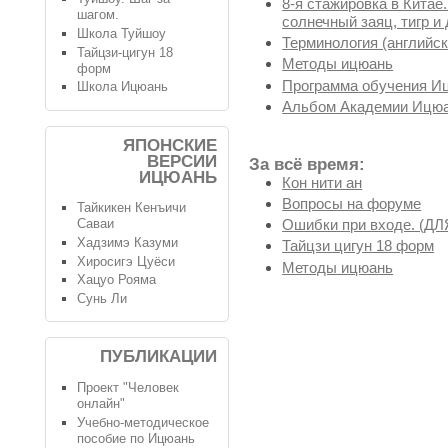
8-я стажировка в Китае
шагом.
солнечный заяц, тигр и 
Школа Туйшоу
Терминология (английск
Тайцзи-цигун 18
Методы ицюань
форм
Программа обучения И
Школа Ицюань
Альбом Академии Ицюа
ЯПОНСКИЕ
ВЕРСИИ
За всё время:
ИЦЮАНЬ
Кон нити ан
Вопросы на форуме
Тайкикен Кенъичи
Ошибки при входе. (
Саваи
Хадзимэ Казуми
Тайцзи цигун 18 форм
Хиросигэ Цуёси
Методы ицюань
Хацуо Рояма
Сунь Ли
ПУБЛИКАЦИИ
Проект "Человек
онлайн"
Учебно-методическое
пособие по Ицюань