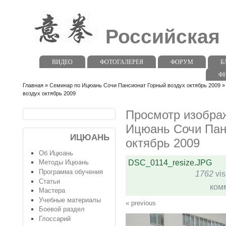
Российская
ВИДЕО
ФОТОГАЛЕРЕЯ
ФОРУМ
Б
Ф
Главная
»
Семинар по Ицюань Сочи Пансионат Горный воздух октябрь 2009
»
воздух октябрь 2009
Просмотр изобра
Ицюань Сочи Пан
ИЦЮАНЬ
октябрь 2009
Об Ицюань
DSC_0114_resize.JPG
Методы Ицюань
Программа обучения
1762
vis
Статьи
ком
Мастера
Учебные материалы
« previous
Боевой раздел
Глоссарий