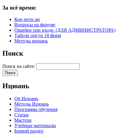
За всё время:
Кон нити ан
Вопросы на форуме
Ошибки при входе. (ДЛЯ АДМИНИСТРАТОРА)
Тайцзи цигун 18 форм
Методы ицюань
Поиск
Поиск на сайте:
Ицюань
Об Ицюань
Методы Ицюань
Программа обучения
Статьи
Мастера
Учебные материалы
Боевой раздел