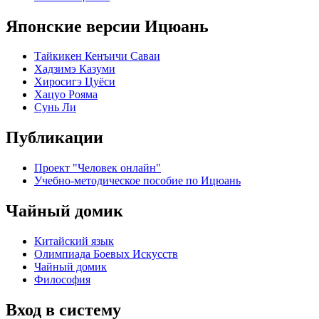
Японские версии Ицюань
Тайкикен Кенъичи Саваи
Хадзимэ Казуми
Хиросигэ Цуёси
Хацуо Рояма
Сунь Ли
Публикации
Проект "Человек онлайн"
Учебно-методическое пособие по Ицюань
Чайный домик
Китайский язык
Олимпиада Боевых Искусств
Чайный домик
Философия
Вход в систему