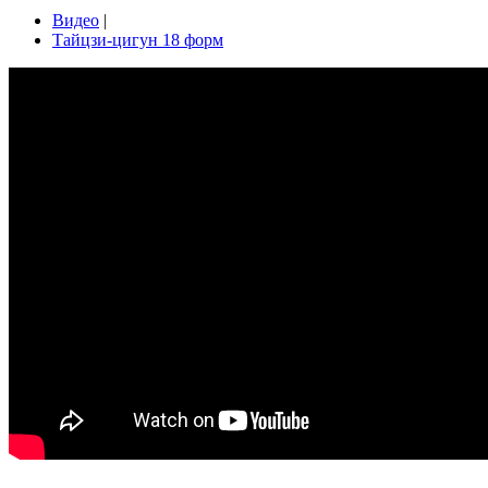
Видео
|
Тайцзи-цигун 18 форм