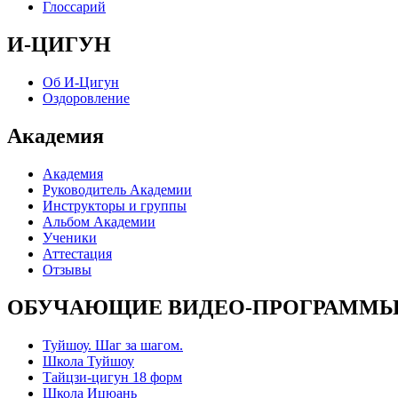
Глоссарий
И-ЦИГУН
Об И-Цигун
Оздоровление
Академия
Академия
Руководитель Академии
Инструкторы и группы
Альбом Академии
Ученики
Аттестация
Отзывы
ОБУЧАЮЩИЕ ВИДЕО-ПРОГРАММ
Туйшоу. Шаг за шагом.
Школа Туйшоу
Тайцзи-цигун 18 форм
Школа Ицюань