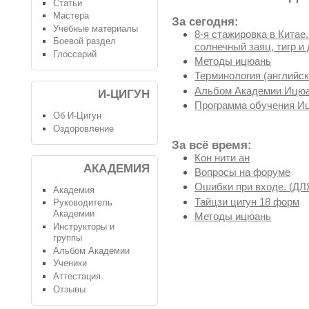
Статьи
Мастера
За сегодня:
Учебные материалы
8-я стажировка в Китае
Боевой раздел
солнечный заяц, тигр и 
Глоссарий
Методы ицюань
Терминология (английск
Альбом Академии Ицюа
И-ЦИГУН
Программа обучения И
Об И-Цигун
Оздоровление
За всё время:
Кон нити ан
АКАДЕМИЯ
Вопросы на форуме
Ошибки при входе. (
Академия
Тайцзи цигун 18 форм
Руководитель
Академии
Методы ицюань
Инструкторы и
группы
Альбом Академии
Ученики
Аттестация
Отзывы