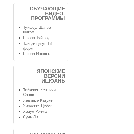
ОБУЧАЮЩИЕ
ВИДЕО-
ПРОГРАММЫ
Туйшоу. Шаг за
шагом.
Школа Туйшоу
Тайцзи-цигун 18
форм
Школа Ицюань
ЯПОНСКИЕ
ВЕРСИИ
ИЦЮАНЬ
Тайкикен Кенъичи
Саваи
Хадзимэ Казуми
Хиросигэ Цуёси
Хацуо Рояма
Сунь Ли