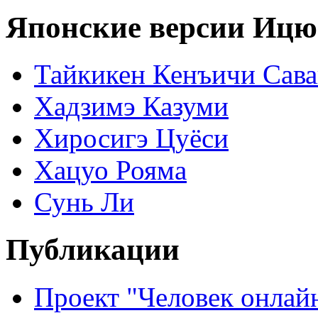
Японские версии Ицю
Тайкикен Кенъичи Сав
Хадзимэ Казуми
Хиросигэ Цуёси
Хацуо Рояма
Сунь Ли
Публикации
Проект "Человек онлай