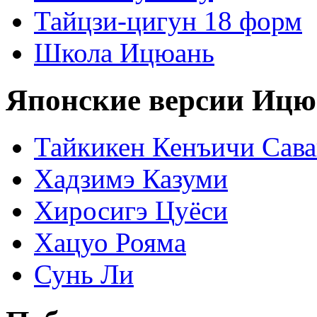
Тайцзи-цигун 18 форм
Школа Ицюань
Японские версии Ицю
Тайкикен Кенъичи Сав
Хадзимэ Казуми
Хиросигэ Цуёси
Хацуо Рояма
Сунь Ли