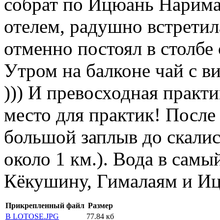
собрат по Ицюань Нарима
отелем, радушно встретил
отменно постоял в столбе
Утром на балконе чай с в
))) И превосходная практ
место для практик! После
большой заплыв до скалис
около 1 км.). Вода в самы
Кёкушину, Гималаям и Ицю
Прикрепленный файл
Размер
В LOTOSE.JPG
77.84 кб