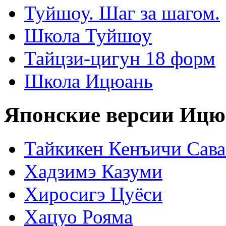
Туйшоу. Шаг за шагом.
Школа Туйшоу
Тайцзи-цигун 18 форм
Школа Ицюань
Японские версии Ицю
Тайкикен Кенъичи Сав
Хадзимэ Казуми
Хиросигэ Цуёси
Хацуо Рояма