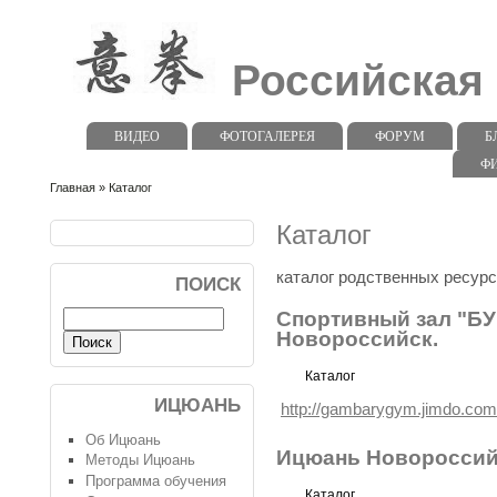
Российская
ВИДЕО
ФОТОГАЛЕРЕЯ
ФОРУМ
Б
Ф
Главная
» Каталог
Каталог
каталог родственных ресур
ПОИСК
Спортивный зал "БУ
Новороссийск.
Каталог
ИЦЮАНЬ
http://gambarygym.jimdo.com
Об Ицюань
Ицюань Новороссий
Методы Ицюань
Программа обучения
Каталог