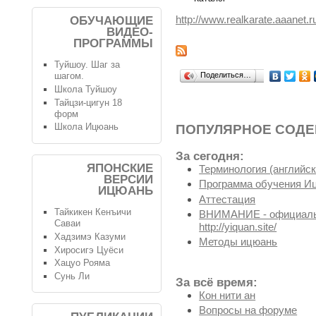
http://www.realkarate.aaanet.r
ОБУЧАЮЩИЕ
ВИДЕО-
ПРОГРАММЫ
Туйшоу. Шаг за
Поделиться…
шагом.
Школа Туйшоу
Тайцзи-цигун 18
форм
Школа Ицюань
ПОПУЛЯРНОЕ СОД
За сегодня:
ЯПОНСКИЕ
Терминология (английск
ВЕРСИИ
Программа обучения И
ИЦЮАНЬ
Аттестация
Тайкикен Кенъичи
ВНИМАНИЕ - официальн
Саваи
http://yiquan.site/
Хадзимэ Казуми
Методы ицюань
Хиросигэ Цуёси
Хацуо Рояма
Сунь Ли
За всё время:
Кон нити ан
Вопросы на форуме