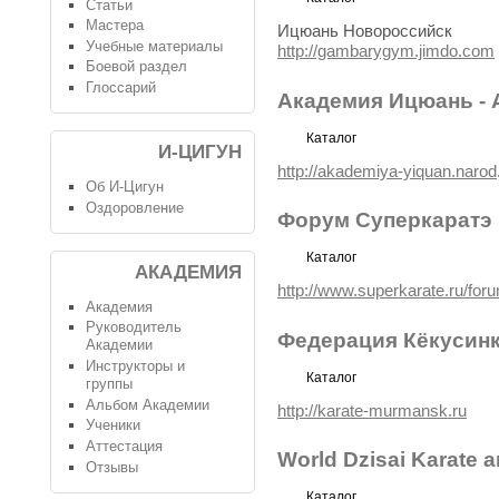
Статьи
Мастера
Ицюань Новороссийск
Учебные материалы
http://gambarygym.jimdo.com
Боевой раздел
Глоссарий
Академия Ицюань -
Каталог
И-ЦИГУН
http://akademiya-yiquan.narod
Об И-Цигун
Оздоровление
Форум Суперкаратэ
Каталог
АКАДЕМИЯ
http://www.superkarate.ru/for
Академия
Руководитель
Федерация Кёкусинк
Академии
Инструкторы и
Каталог
группы
Альбом Академии
http://karate-murmansk.ru
Ученики
Аттестация
World Dzisai Karate 
Отзывы
Каталог