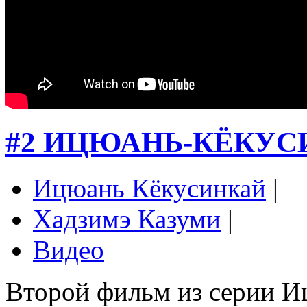
#2 ИЦЮАНЬ-КЁКУ
Ицюань Кёкусинкай
|
Хадзимэ Казуми
|
Видео
Второй фильм из серии И