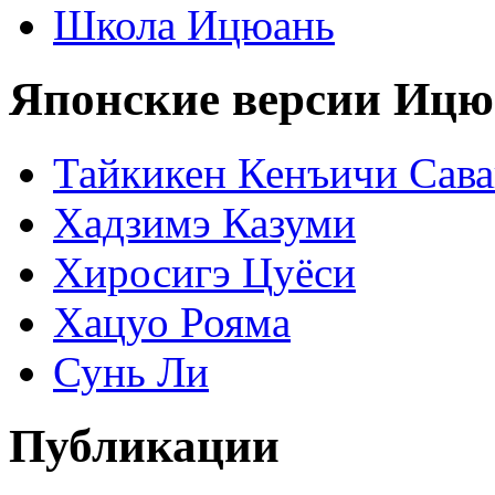
Школа Ицюань
Японские версии Ицю
Тайкикен Кенъичи Сав
Хадзимэ Казуми
Хиросигэ Цуёси
Хацуо Рояма
Сунь Ли
Публикации