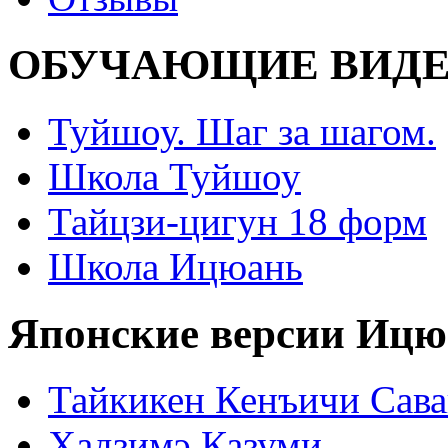
ОБУЧАЮЩИЕ ВИДЕ
Туйшоу. Шаг за шагом.
Школа Туйшоу
Тайцзи-цигун 18 форм
Школа Ицюань
Японские версии Ицю
Тайкикен Кенъичи Сав
Хадзимэ Казуми