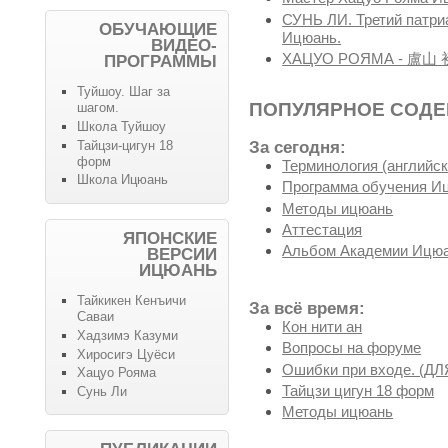
СУНЬ ЛИ. Третий патри
ОБУЧАЮЩИЕ
Ицюань.
ВИДЕО-
ХАЦУО РОЯМА - 盧山 初雄
ПРОГРАММЫ
Туйшоу. Шаг за
ПОПУЛЯРНОЕ СОД
шагом.
Школа Туйшоу
Тайцзи-цигун 18
За сегодня:
форм
Терминология (английск
Школа Ицюань
Программа обучения И
Методы ицюань
Аттестация
ЯПОНСКИЕ
Альбом Академии Ицюа
ВЕРСИИ
ИЦЮАНЬ
Тайкикен Кенъичи
За всё время:
Саваи
Кон нити ан
Хадзимэ Казуми
Вопросы на форуме
Хиросигэ Цуёси
Ошибки при входе. (
Хацуо Рояма
Тайцзи цигун 18 форм
Сунь Ли
Методы ицюань