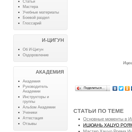
Статьи
Мастера
Учебные материалы
Боевой раздел
Глоссарий
И-ЦИГУН
Об И-Цигун
Оздоровление
Ицюа
АКАДЕМИЯ
Академия
Руководитель
Поделиться…
Академии
Инструкторы и
группы
Альбом Академии
СТАТЬИ ПО ТЕМЕ
Ученики
Аттестация
Основные моменты в 
Отзывы
ИЦЮАНЬ ХАЦУО РОЯ
Мастер Хацуо Рояма Иц