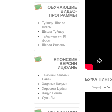
ОБУЧАЮЩИЕ
ВИДЕО-
ПРОГРАММЫ
Туйшоу. Шаг за
шагом.
Школа Туйшоу
Тайцзи-цигун 18
форм
Школа Ицюань
ЯПОНСКИЕ
ВЕРСИИ
ИЦЮАНЬ
Тайкикен Кенъичи
БУФА ПИНТУ
Саваи
Хадзимэ Казуми
Видео
|
Ши Ли
Хиросигэ Цуёси
Хацуо Рояма
Сунь Ли