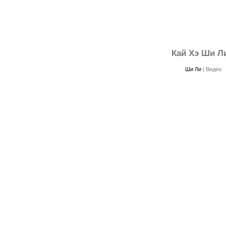
Кай Хэ Ши Ли
Ши Ли
|
Видео