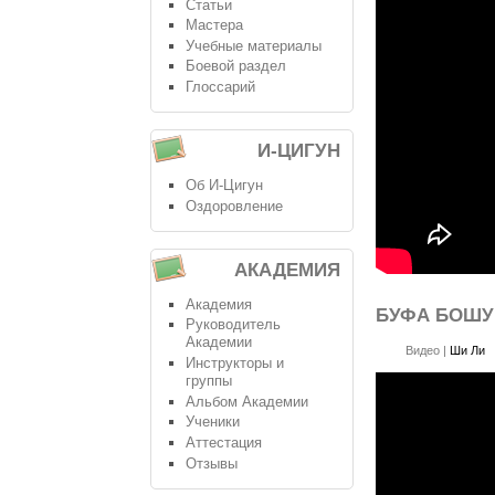
Статьи
Мастера
Учебные материалы
Боевой раздел
Глоссарий
И-ЦИГУН
Об И-Цигун
Оздоровление
АКАДЕМИЯ
Академия
БУФА БОШУ
Руководитель
Академии
Видео
|
Ши Ли
Инструкторы и
группы
Альбом Академии
Ученики
Аттестация
Отзывы