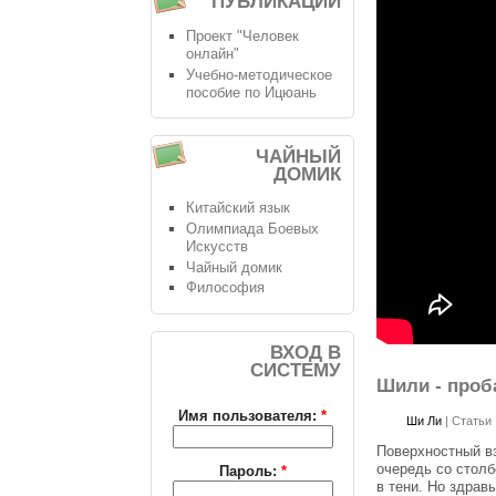
ПУБЛИКАЦИИ
Проект "Человек
онлайн"
Учебно-методическое
пособие по Ицюань
ЧАЙНЫЙ
ДОМИК
Китайский язык
Олимпиада Боевых
Искусств
Чайный домик
Философия
ВХОД В
СИСТЕМУ
Шили - проба
Имя пользователя:
*
Ши Ли
|
Статьи
Поверхностный в
очередь со стол
Пароль:
*
в тени. Но здрав