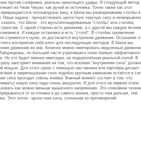
нию против соперника, реально наносящего удары. И следующий метод 
текает из Чжан Чжуан, как ручей из источника. Точно также как этот
 превращается в полноводную реку, в Шили мы разворачиваем столбы в
. Наша задача - прочувствовать целостную текучую силу в непрерывно
сказать, что Шили - это мультиплицированные "столбы" или статика,
странстве. С одной стороны есть движение, а с другой мы каждое мгнов
вливаемся. И каждая остановка и есть "столб". В столбах проявление
я стремится к нулю, но достигается внутреннее движение. Осознание э
стного восприятия себя ключ для последующих методов. В Шили мы
еннее движение во вне. Конечно можно имитировать медленные движени
Тайцзицюань, по большей части утратившего свою боевую эффективнос
. Но это будет именно имитация, не подкреплённая реальной силой. В
разу заостряют внимания на том, что искомая "внутренняя сила" должн
ой мощью. Для этого сразу с помощью наставника или партнёра делают
аговая и закрепощённая сила подобно крупным камешкам остаётся в сит
ная сила проходит сквозь ячейки. Важный момент состоит в том, что
еивать) новую силу надо очень аккуратно. И для этого на первом этапе
ьзовать как можно меньше мышечного напряжения. Это спокойное течен
прерываться от источника и до самого океана, просто чем дальше, тем
ка. Этот поток - целостная сила, сотканная из противоречий.