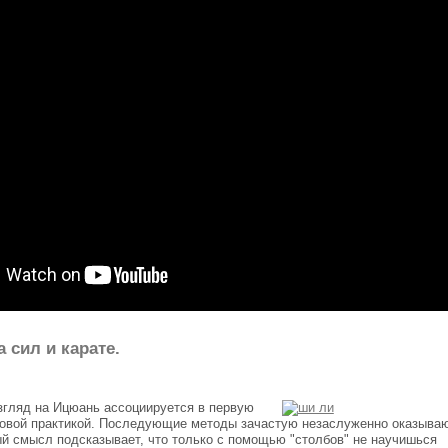
 сил и карате.
згляд на Ицюань ассоциируется в первую
бовой практикой. Последующие методы зачастую незаслуженно оказыва
ый смысл подсказывает, что только с помощью "столбов" не научишься