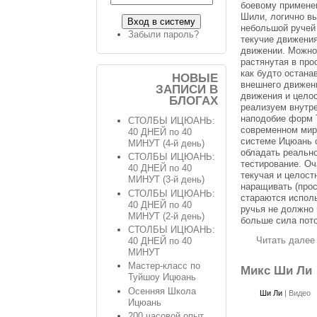
боевому примене
Шили, логично вы
небольшой ручей
Забыли пароль?
текучие движения
движении. Можно 
растянутая в про
как будто остана
НОВЫЕ
внешнего движени
ЗАПИСИ В
движения и цело
БЛОГАХ
реализуем внутр
наподобие форм 
СТОЛБЫ ИЦЮАНЬ:
современном мире
40 ДНЕЙ по 40
системе Ицюань с
МИНУТ (4-й день)
обладать реальн
СТОЛБЫ ИЦЮАНЬ:
тестирование. Оч
40 ДНЕЙ по 40
текучая и целост
МИНУТ (3-й день)
наращивать (прос
СТОЛБЫ ИЦЮАНЬ:
стараются испол
40 ДНЕЙ по 40
ручья не должно 
МИНУТ (2-й день)
больше сила пото
СТОЛБЫ ИЦЮАНЬ:
Читать далее
40 ДНЕЙ по 40
МИНУТ
Мастер-класс по
Микс Ши Ли
Туйшоу Ицюань
Осенняя Школа
Ши Ли
|
Видео
Ицюань
200 часовой опыт