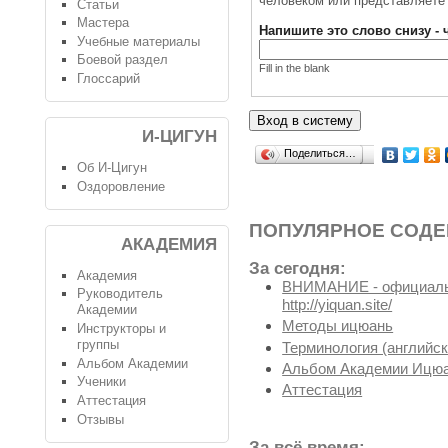
человеком или представляете 
Статьи
Мастера
Напишите это слово снизу - 
Учебные материалы
Боевой раздел
Fill in the blank
Глоссарий
И-ЦИГУН
Поделиться…
Об И-Цигун
Оздоровление
ПОПУЛЯРНОЕ СОД
АКАДЕМИЯ
За сегодня:
Академия
ВНИМАНИЕ - официальн
Руководитель
http://yiquan.site/
Академии
Методы ицюань
Инструкторы и
группы
Терминология (английск
Альбом Академии
Альбом Академии Ицюа
Ученики
Аттестация
Аттестация
Отзывы
За всё время: