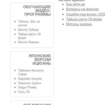
Кон нити ан
ОБУЧАЮЩИЕ
Вопросы на форуме
ВИДЕО-
Ошибки при входе. (
ПРОГРАММЫ
Тайцзи цигун 18 форм
Туйшоу. Шаг за
Методы ицюань
шагом.
Школа Туйшоу
Тайцзи-цигун 18
форм
Школа Ицюань
ЯПОНСКИЕ
ВЕРСИИ
ИЦЮАНЬ
Тайкикен Кенъичи
Саваи
Хадзимэ Казуми
Хиросигэ Цуёси
Хацуо Рояма
Сунь Ли