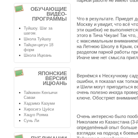
парной работе не имеют баз
ОБУЧАЮЩИЕ
ВИДЕО-
Что в результате. Приедет д
ПРОГРАММЫ
Москву и увидит, что всё чт
Туйшоу. Шаг за
эти ошибки) не выполняется.
шагом.
этого в Тича Чжуан! Так что
Школа Туйшоу
с максимальным вниманием! 
Тайцзи-цигун 18
на Летнюю Школу в Крым, с
форм
разделом парной работы при
Школа Ицюань
Иначе мне нет смысла приг
ЯПОНСКИЕ
Вернёмся к Нескучному саду
ВЕРСИИ
ошибки, я показал как толк
ИЦЮАНЬ
и Шили могут пригодиться в
очень полезно иногда прове
Тайкикен Кенъичи
Саваи
ключе. Обостряет внимание!
Хадзимэ Казуми
Хиросигэ Цуёси
Хацуо Рояма
Очень интересно было пооб
Сунь Ли
Николаем из Казахстана (3-й
определённый опыт больше 
взглядах на подход к боевы