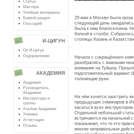
Статьи
Мастера
Учебные материалы
29 мая в Москве была гроза
Боевой раздел
следующий день ожидались 
Глоссарий
была к нам благосклонна. Н
белкой в столбе. Собралось
столицы Казань и Казахстан
И-ЦИГУН
Об И-Цигун
Оздоровление
Начали с сокращённого ком
разобрались с важными нюа
внимание на Туйшоу. Прошли
АКАДЕМИЯ
подготовительный вариант 
толкающие руки.
Академия
Руководитель
Академии
На чём хочется заострить вн
Инструкторы и
предыдущих семинаров в Иже
группы
касаться всех инструкторов
Альбом Академии
Отдельной небольшой стать
Ученики
встречаются на начальной с
Аттестация
показывает, что те кто прак
Отзывы
многие неправильные действ