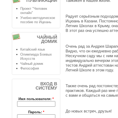
ПУБЛИКАЦИИ
Тайкикен в нашей жизни.
Проект "Человек
онлайн"
Радует серьёзным подходо
Учебно-методическое
Ицюань в Казани. Постоянн
пособие по Ицюань
Летних Школах в Крыму, она
В этот раз она успешно атте
ЧАЙНЫЙ
ДОМИК
Очень рад за Андрея Шарап
Китайский язык
Видно, что он ежедневно ра
Олимпиада Боевых
Нескучном саду мы с ним н
Искусств
индивидуально вечером этог
Чайный домик
тестов Андрей аттестован на
Философия
Летней Школе в этом году.
ВХОД В
Также очень рад постоянст
СИСТЕМУ
практиков. Каждый раз мне 
с вами и общаться на самые
Имя пользователя:
*
До новых встреч, друзья!
Пароль:
*