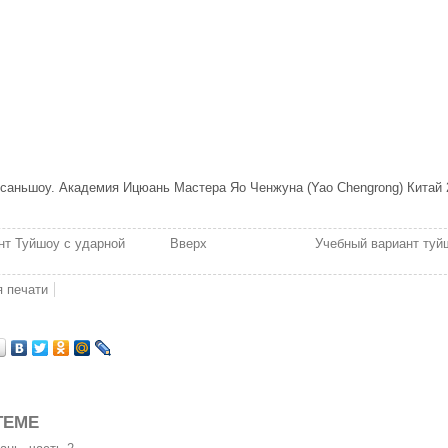
саньшоу. Академия Ицюань Мастера Яо Ченжуна (Yao Chengrong) Китай 
нт Туйшоу с ударной
Вверх
Учебный вариант туй
я печати
ТЕМЕ