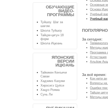
Основа Ицюа
Основные м
ОБУЧАЮЩИЕ
Основа Ицюа
ВИДЕО-
Учебный вар
ПРОГРАММЫ
Учебный ва
Туйшоу. Шаг за
шагом.
ПОПУЛЯРНО
Школа Туйшоу
Тайцзи-цигун 18
форм
За сегодня:
Терминологи
Школа Ицюань
Методы ицю
Программа 
ЯПОНСКИЕ
Аттестация
ВЕРСИИ
Альбом Ака
ИЦЮАНЬ
Тайкикен Кенъичи
За всё время:
Саваи
Кон нити ан
Хадзимэ Казуми
Вопросы на
Хиросигэ Цуёси
Ошибки при
Хацуо Рояма
Тайцзи цигу
Сунь Ли
Методы ицю