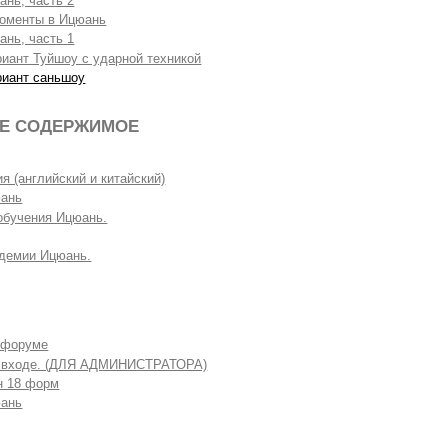
нь, часть 2
оменты в Ицюань
нь, часть 1
иант Туйшоу с ударной техникой
риант саньшоу
Е СОДЕРЖИМОЕ
я (английский и китайский)
ань
обучения Ицюань.
демии Ицюань.
 форуме
 входе. (ДЛЯ АДМИНИСТРАТОРА)
н 18 форм
ань