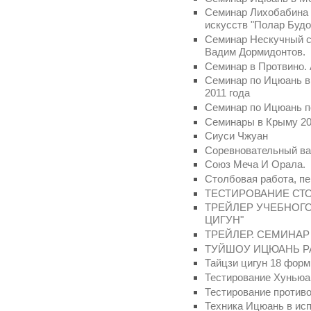
Семинар Лихобабина 
искусств "Полар Будо
Семинар Нескучный са
Вадим Дормидонтов.
Семинар в Протвино.
Семинар по Ицюань в
2011 года
Семинар по Ицюань по
Семинары в Крыму 2
Сиуси Чжуан
Соревновательный ва
Союз Меча И Орала.
Столбовая работа, п
ТЕСТИРОВАНИЕ СТО
ТРЕЙЛЕР УЧЕБНОГО
ЦИГУН"
ТРЕЙЛЕР. СЕМИНА
ТУЙШОУ ИЦЮАНЬ Р
Тайцзи цигун 18 форм
Тестирование Хуньюа
Тестирование противо
Техника Ицюань в ис