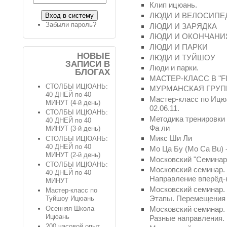
Клип ицюань.
ЛЮДИ И ВЕЛОСИПЕ
Забыли пароль?
ЛЮДИ И ЗАРЯДКА
ЛЮДИ И ОКОНЧАНИ
ЛЮДИ И ПАРКИ
НОВЫЕ
ЛЮДИ И ТУЙШОУ
ЗАПИСИ В
Люди и парки.
БЛОГАХ
МАСТЕР-КЛАСС В "F
СТОЛБЫ ИЦЮАНЬ:
МУРМАНСКАЯ ГРУПП
40 ДНЕЙ по 40
Мастер-класс по Ицюа
МИНУТ (4-й день)
02.06.11.
СТОЛБЫ ИЦЮАНЬ:
Методика тренировки
40 ДНЕЙ по 40
Фа ли
МИНУТ (3-й день)
Микс Ши Ли
СТОЛБЫ ИЦЮАНЬ:
40 ДНЕЙ по 40
Мо Ца Бу (Mo Ca Bu) 
МИНУТ (2-й день)
Московский "Семинар 
СТОЛБЫ ИЦЮАНЬ:
Московский семинар. 
40 ДНЕЙ по 40
Направление вперёд-
МИНУТ
Московский семинар.
Мастер-класс по
Этапы. Перемещения
Туйшоу Ицюань
Московский семинар. 
Осенняя Школа
Ицюань
Разные направления.
200 часовой опыт