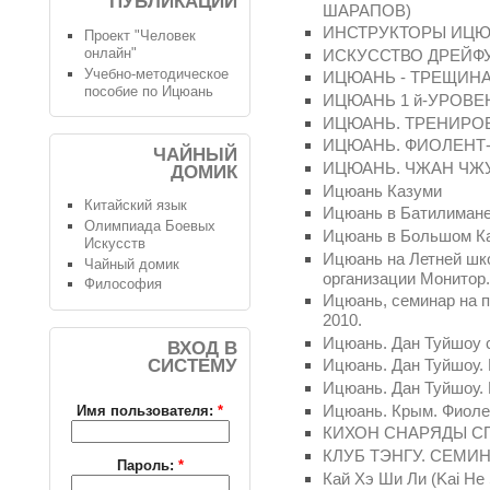
ПУБЛИКАЦИИ
ШАРАПОВ)
ИНСТРУКТОРЫ ИЦЮ
Проект "Человек
онлайн"
ИСКУССТВО ДРЕЙФ
Учебно-методическое
ИЦЮАНЬ - ТРЕЩИН
пособие по Ицюань
ИЦЮАНЬ 1 й-УРОВЕ
ИЦЮАНЬ. ТРЕНИРО
ИЦЮАНЬ. ФИОЛЕНТ-
ЧАЙНЫЙ
ИЦЮАНЬ. ЧЖАН ЧЖ
ДОМИК
Ицюань Казуми
Китайский язык
Ицюань в Батилимане
Олимпиада Боевых
Ицюань в Большом К
Искусств
Ицюань на Летней шко
Чайный домик
организации Монитор
Философия
Ицюань, семинар на 
2010.
Ицюань. Дан Туйшоу 
ВХОД В
СИСТЕМУ
Ицюань. Дан Туйшоу.
Ицюань. Дан Туйшоу.
Ицюань. Крым. Фиоле
Имя пользователя:
*
КИХОН СНАРЯДЫ С
КЛУБ ТЭНГУ. СЕМИ
Пароль:
*
Кай Хэ Ши Ли (Kai He 