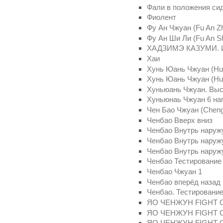
Фали в положения си
Фиолент
Фу Ан Чжуан (Fu An Z
Фу Ан Ши Ли (Fu An Sh
ХАДЗИМЭ КАЗУМИ.
Хаи
Хунь Юань Чжуан (Hui
Хунь Юань Чжуан (Hu
Хуньюань Чжуан. Выс
Хуньюнаь Чжуан 6 на
Чен Бао Чжуан (Cheng
Ченбао Вверх вниз
Ченбао Внутрь наруж
Ченбао Внутрь наруж
Ченбао Внутрь наруж
Ченбао Тестирование 
Ченбао Чжуан 1
Ченбао вперёд назад
Ченбао. Тестирование
ЯО ЧЕНЖУН FIGHT CL
ЯО ЧЕНЖУН FIGHT CL
ЯО ЧЕНЖУН FIGHT CL