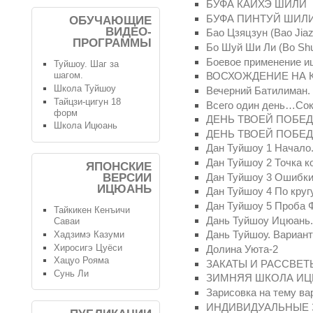
БУФА КАЙХЭ ШИЛИ
БУФА ПИНТУЙ ШИЛ
ОБУЧАЮЩИЕ
ВИДЕО-
Бао Цзяцзун (Bao Jia
ПРОГРАММЫ
Бо Шуй Ши Ли (Bo Shui
Боевое применение и
Туйшоу. Шаг за
ВОСХОЖДЕНИЕ НА 
шагом.
Школа Туйшоу
Вечерний Батилиман.
Тайцзи-цигун 18
Всего один день…Сок
форм
ДЕНЬ ТВОЕЙ ПОБЕДЫ
Школа Ицюань
ДЕНЬ ТВОЕЙ ПОБЕ
Дан Туйшоу 1 Начало
Дан Туйшоу 2 Точка к
ЯПОНСКИЕ
ВЕРСИИ
Дан Туйшоу 3 Ошибки
ИЦЮАНЬ
Дан Туйшоу 4 По кругу
Дан Туйшоу 5 Проба 
Тайкикен Кенъичи
Дань Туйшоу Ицюань.
Саваи
Дань Туйшоу. Вариан
Хадзимэ Казуми
Хиросигэ Цуёси
Долина Уюта-2
Хацуо Рояма
ЗАКАТЫ И РАССВЕТ
Сунь Ли
ЗИМНЯЯ ШКОЛА ИЦ
Зарисовка на тему ва
ИНДИВИДУАЛЬНЫЕ 