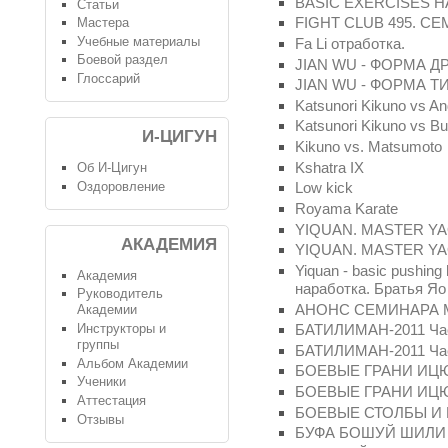
BASIC EXERCISES H
Статьи
FIGHT CLUB 495. 
Мастера
Учебные материалы
Fa Li отработка.
Боевой раздел
JIAN WU - ФОРМА Д
Глоссарий
JIAN WU - ФОРМА Т
Katsunori Kikuno vs An
Katsunori Kikuno vs B
И-ЦИГУН
Kikuno vs. Matsumoto
Kshatra IX
Об И-Цигун
Оздоровление
Low kick
Royama Karate
YIQUAN. MASTER Y
АКАДЕМИЯ
YIQUAN. MASTER 
Yiquan - basic pushing
Академия
наработка. Братья Яо
Руководитель
АНОНС СЕМИНАРА 
Академии
Инструкторы и
БАТИЛИМАН-2011 Ча
группы
БАТИЛИМАН-2011 Ча
Альбом Академии
БОЕВЫЕ ГРАНИ ИЦ
Ученики
БОЕВЫЕ ГРАНИ ИЦ
Аттестация
БОЕВЫЕ СТОЛБЫ И
Отзывы
БУФА БОШУЙ ШИЛИ