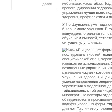
небольших масштабах. Тогд
далее
пропогандировании оздоров
упражнения лучше всего по
здоровья, профилактики и л
У Яо Цзунсюня, уже тогда 
было немного учеников. В 
вынуждены ограничиться са
обучением сыновей, естестве
ситуация улучшилась.
В ицюань нет форм
последовательностей техник
специфической силы, характ
навыков ее использования. 
позиционные упражнения чжу
цзяньшень чжуан - которые
улучше ния здоровья и цзиц
умение направления энергии 
упражнения в медленном дв
тайцзицюань, с той разнице
многократные повторы отде
объеденяются в произвольно
кодифицированых форм. Упр
для ног. Фа ли - это упраж