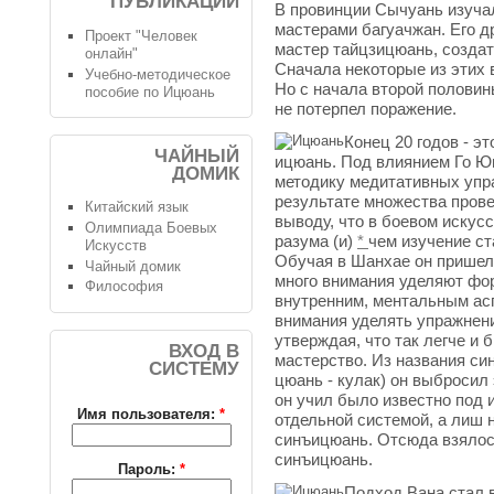
ПУБЛИКАЦИИ
В провинции Сычуань изучал
мастерами багуачжан. Его д
Проект "Человек
мастер тайцзицюань, создат
онлайн"
Сначала некоторые из этих 
Учебно-методическое
Но с начала второй половин
пособие по Ицюань
не потерпел поражение.
Конец 20 годов - 
ЧАЙНЫЙ
ицюань. Под влиянием Го Ю
ДОМИК
методику медитативных упра
результате множества пров
Китайский язык
выводу, что в боевом искус
Олимпиада Боевых
разума (и)
*
чем изучение ст
Искусств
Обучая в Шанхае он пришел 
Чайный домик
много внимания уделяют фор
Философия
внутренним, ментальным ас
внимания уделять упражнен
утверждая, что так легче и
ВХОД В
мастерство. Из названия син
СИСТЕМУ
цюань - кулак) он выбросил 
он учил было известно под 
Имя пользователя:
*
отдельной системой, а лиш
синъицюань. Отсюда взялос
синъицюань.
Пароль:
*
Подход Вана стал 