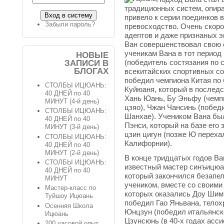
традиционных систем, опир
привело к серии поединков 
Забыли пароль?
превосходство. Очень скоро
адептов и даже признаных э
Ван совершенствовал свою 
ученикам Вана в тот период
НОВЫЕ
(победитель состязания по 
ЗАПИСИ В
БЛОГАХ
всекитайских спортивных со
победил чемпиона Китая по 
СТОЛБЫ ИЦЮАНЬ:
Куйюаня, который в последс
40 ДНЕЙ по 40
Хань Юань, Бу Эньфу (чемпи
МИНУТ (4-й день)
цзяо), Чжан Чансинь (побед
СТОЛБЫ ИЦЮАНЬ:
Шанхае). Учеником Вана бы
40 ДНЕЙ по 40
Пэнси, который на базе его 
МИНУТ (3-й день)
цзин цигун (позже Ю переха
СТОЛБЫ ИЦЮАНЬ:
Калифорнии).
40 ДНЕЙ по 40
МИНУТ (2-й день)
В конце тридцатых годов Ва
СТОЛБЫ ИЦЮАНЬ:
известный мастер синъицюа
40 ДНЕЙ по 40
который закончился безапел
МИНУТ
учеником, вместе со своими
Мастер-класс по
которых оказались Доу Шим
Туйшоу Ицюань
победил Гао Яньвана, телох
Осенняя Школа
Юнцзун (победил итальянско
Ицюань
Цзунсюнь (в 40-х годах асс
200 часовой опыт