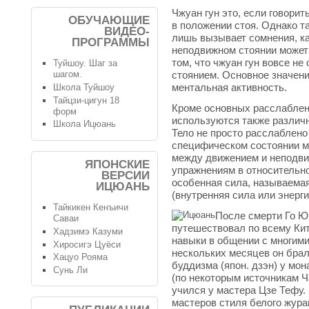
Чжуан гун это, если говори
ОБУЧАЮЩИЕ
в положении стоя. Однако та
ВИДЕО-
лишь вызывает сомнения, ка
ПРОГРАММЫ
неподвижном стоянии может 
том, что чжуан гун вовсе н
Туйшоу. Шаг за
стоянием. Основное значен
шагом.
ментальная активность.
Школа Туйшоу
Тайцзи-цигун 18
Кроме основных расслаблени
форм
используются также различ
Школа Ицюань
Тело не просто расслаблено
специфическом состоянии м
между движением и неподви
ЯПОНСКИЕ
упражнениям в относительно
ВЕРСИИ
особенная сила, называемая
ИЦЮАНЬ
(внутренняя сила или энерги
Тайкикен Кенъичи
После смерти Го Ю
Саваи
путешествовал по всему Кит
Хадзимэ Казуми
навыки в общении с многим
Хиросигэ Цуёси
нескольких месяцев он брал
Хацуо Рояма
буддизма (япон. дзэн) у мо
Сунь Ли
(по некоторым источникам Ч
учился у мастера Цзе Тефу.
мастеров стиля белого жур