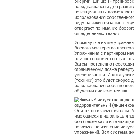
энергии. Ши шэн - трениров
передназначены для развит
потенциальных возможносте
использования собственного 
виду навыки связаные с изу
отвергает понимание боевог
определенных техник.
Упомянутые выше упражнени
боевого мастерства происхо
Упражнения с партнером нач
немного похожего на туй шоу
Затем постепенно переходят
ограниченому, позже реперт
увеличивается. И хотя учит
(техники) это будет скорее
использования собственного
обучении системе техник.
У искусства ицюань
оздоровительный (яншен фан
Они тесно взаимосвязаны. 
имеющиеся в ицюань для зд
боя (также как и в тайцзицю
невозможно изучение искус
упражнений. Вся система (и