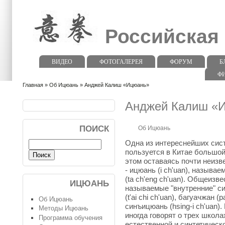
Российская
ВИДЕО
ФОТОГАЛЕРЕЯ
ФОРУМ
Б
Ф
Главная
»
Об Ицюань
» Анджей Калиш «Ицюань»
Анджей Калиш «
ПОИСК
Об Ицюань
Одна из интереснейших сист
пользуется в Китае большо
этом оставаясь почти неизв
- ицюань (i ch'uan), называ
(ta ch'eng ch'uan). Общеизве
ИЦЮАНЬ
называемые "внутренние" с
(t'ai chi ch'uan), багуачжан (
Об Ицюань
синъицюань (hsing-i ch'uan)
Методы Ицюань
иногда говорят о трех школа
Программа обучения
естественной и синтетическ