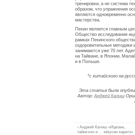
тренировки, а не система те
образом, что упражнения ос
являются одновременно осн
мастерства.
Пекин является главным це
Общество исследования иц
рамках Пекинского обществ
оздоровительные методики 
занимаются уже 70 лет. Аде
на Тайване, в Японии, Мала
и в Польше.
*с китайского на русс
Эта статья была опублико
Автор:
Анджей Калиш
Ори
‹ Анджей Калиш «Ицюань,
тайки-кэн и ... кёкусин каратэ»