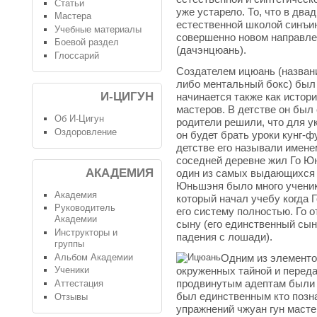
Статьи
уже устарело. То, что в два
Мастера
естественной школой синъи
Учебные материалы
совершенно новом направле
Боевой раздел
(дачэнцюань).
Глоссарий
Создателем ицюань (названи
либо ментальный бокс) был 
И-ЦИГУН
начинается также как истор
мастеров. В детстве он был
Об И-Цигун
родители решили, что для у
Оздоровление
он будет брать уроки кунг-
детстве его называли имене
соседней деревне жил Го Ю
АКАДЕМИЯ
один из самых выдающихся м
Юньшэня было много ученик
Академия
который начал учебу когда 
Руководитель
его систему полностью. Го о
Академии
сыну (его единственный сын
Инструкторы и
падения с лошади).
группы
Альбом Академии
Одним из элементо
окруженных тайной и перед
Ученики
продвинутым адептам были 
Аттестация
был единственным кто позн
Отзывы
упражнений чжуан гун маст