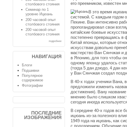
его преемником, известен м
столбового стояния
Семинар по 1
В это время ицюан
уровню Ицюань
системой. С каждым годом о
200 часовой опыт
Пекине. Ван интенсивно раб
столбового стояния
пропогандировал свои взгля
200 часовой опыт
китайские боевые искусства
столбового стояния
постепенно превращаясь в 
подробнее
Китай японцы, которые отно
искусствам довольно прене
мастерство Ван Сянчжая и д
НАВИГАЦИЯ
в Японию, для того чтобы о
одному японцу удалось стат
Блоги
(тогда 5 дан дзюдо, 4 дан к
Подшивки
у Ван Сянчжая создал поздн
Популярное
содержимое
В 40-х годах ученики Вана, 
Фотографии
предложили изменить назван
достижения). Вану название 
мнению было слишком хваст
сегодня иногда используетс
В середине 40-х годов все 
ПОСЛЕДНИЕ
ицюань из-за полезного вли
ИЗОБРАЖЕНИЯ
1949 года на ицюань, как с
с подозрением. Обучение по