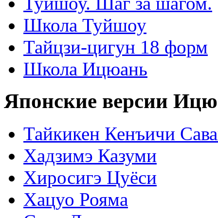
Туйшоу. Шаг за шагом.
Школа Туйшоу
Тайцзи-цигун 18 форм
Школа Ицюань
Японские версии Ицю
Тайкикен Кенъичи Сав
Хадзимэ Казуми
Хиросигэ Цуёси
Хацуо Рояма