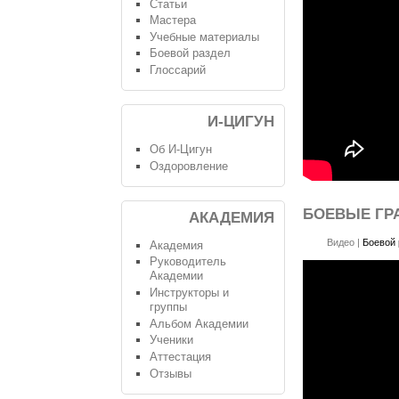
Статьи
Мастера
Учебные материалы
Боевой раздел
Глоссарий
И-ЦИГУН
Об И-Цигун
Оздоровление
БОЕВЫЕ ГРА
АКАДЕМИЯ
Видео
|
Боевой 
Академия
Руководитель
Академии
Инструкторы и
группы
Альбом Академии
Ученики
Аттестация
Отзывы