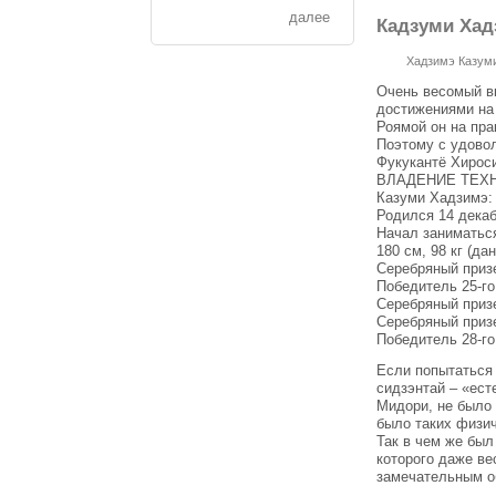
далее
Кадзуми Хад
Хадзимэ Казум
Очень весомый в
достижениями на
Роямой он на пра
Поэтому с удово
Фукукантё Хирос
ВЛАДЕНИЕ ТЕХ
Казуми Хадзимэ:
Родился 14 декаб
Начал заниматься
180 см, 98 кг (дан
Серебряный приз
Победитель 25-г
Серебряный приз
Серебряный призе
Победитель 28-г
Если попытаться 
сидзэнтай – «ест
Мидори, не было 
было таких физич
Так в чем же был
которого даже в
замечательным о