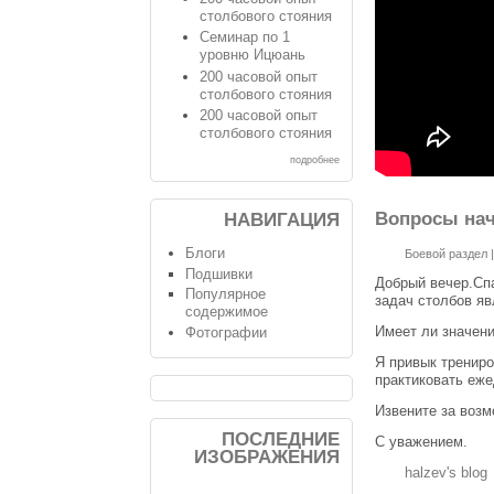
столбового стояния
Семинар по 1
уровню Ицюань
200 часовой опыт
столбового стояния
200 часовой опыт
столбового стояния
подробнее
Вопросы на
НАВИГАЦИЯ
Блоги
Боевой раздел
Подшивки
Добрый вечер.Спа
Популярное
задач столбов яв
содержимое
Имеет ли значени
Фотографии
Я привык тренир
практиковать еже
Извените за возм
ПОСЛЕДНИЕ
С уважением.
ИЗОБРАЖЕНИЯ
halzev's blog