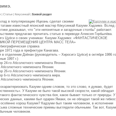
зимэ.
и
|
Статьи
|
Кекусинкай
|
Боевой раздел
клад в популяризацию Ицюань сделал своими
 татами известный японский мастер Кёкусинкай Казуми Хадзимэ. Вслед 
ктике доказывал, что "эти непонятные и загадочные столбы" работают.
льствием предлагаю прочитать статью в переводе Алексея Горбылёва.
игэ Цуёси о своих учениках: Казуми Хадзимэ: «ФАНТАСТИЧЕСКОЕ
НИКОЙ ПЕРЕМЕЩЕНИЯ ЦЕНТРА МАСС ТЕЛА»
 биографическая справка
ря 1971 года в префектуре Канагава.
 в отделении Дзёнан (руководитель – Хиросигэ Цуёси) в октябре 1986 г
ные 1997 г.)
ер 24-го Абсолютного чемпионата Японии.
о Абсолютного чемпионата Японии.
ер 26-го Абсолютного чемпионата Японии.
р 6-го Абсолютного чемпионата мира.
о Абсолютного чемпионата Японии.
охарактеризовать Казуми одним словом, то это слово, я думаю, будет
ественность». У Казуми не было такой высокой скорости, какой обладал
такого фантастического чувства боя, какое бывает только от природы. У
еских данных, какими был одарен Ямаки, он не обладал такой же гибкос
 особенно хорош Казуми? Кадзуми был таким человеком, в исполнении
есьма сложные технические приемы выглядели обычными. Так вот, Казум
бычным человеком.