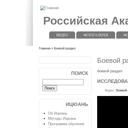
Российская А
ВИДЕО
ФОТОГАЛЕРЕЯ
Ф
Главная
» Боевой раздел
Боевой р
боевой раздел
ПОИСК
ИССЛЕДОВАН
Видео
|
Боевой 
ИЦЮАНЬ
Об Ицюань
Методы Ицюань
Программа обучения