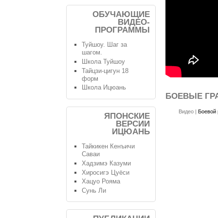
ОБУЧАЮЩИЕ
ВИДЕО-
ПРОГРАММЫ
Туйшоу. Шаг за
шагом.
Школа Туйшоу
Тайцзи-цигун 18
форм
Школа Ицюань
БОЕВЫЕ ГР
Видео
|
Боевой 
ЯПОНСКИЕ
ВЕРСИИ
ИЦЮАНЬ
Тайкикен Кенъичи
Саваи
Хадзимэ Казуми
Хиросигэ Цуёси
Хацуо Рояма
Сунь Ли