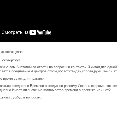
чинающего
|
Боевой раздел
сибо вам Анатолий за ответы на вопросы в контактах.Я читал,что одной
ляется соединение 4 центров:стопы,областьтандэн,голова,руки.Так-ли э
е время суток для практики.
оваться ежедневно.Времени выходит по разному.Ицюань стараьсь так-же
дневно.Имеет-ли значение колличество времени в практике или нет?
ожный сумбур в вопросах.