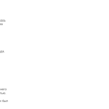
за
ода.
 него
тью.
и был