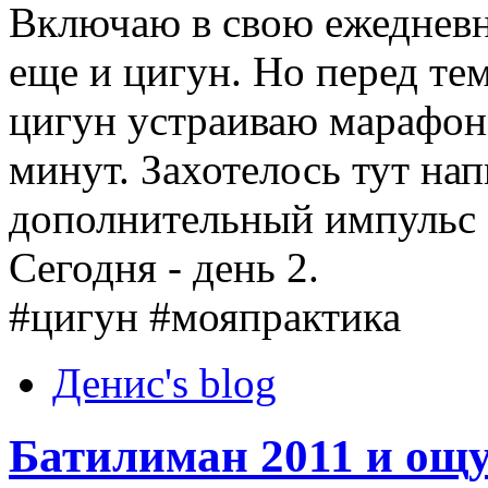
Включаю в свою ежедневн
еще и цигун. Но перед те
цигун устраиваю марафон 
минут. Захотелось тут нап
дополнительный импульс с
Сегодня - день 2.
‪#‎цигун‬ ‪#‎мояпрактика‬
Денис's blog
Батилиман 2011 и ощ