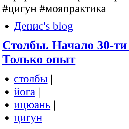
#цигун #мояпрактика
Денис's blog
Столбы. Начало 30-ти
Только опыт
столбы
|
йога
|
ицюань
|
цигун