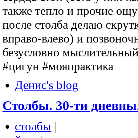
также тепло и прочие ощущ
после столба делаю скрут
вправо-влево) и позвоноч
безусловно мыслительный
‪#‎цигун‬ ‪#‎мояпрактика‬
Денис's blog
Столбы. 30-ти дневны
столбы
|