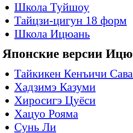
Школа Туйшоу
Тайцзи-цигун 18 форм
Школа Ицюань
Японские версии Ицю
Тайкикен Кенъичи Сав
Хадзимэ Казуми
Хиросигэ Цуёси
Хацуо Рояма
Сунь Ли