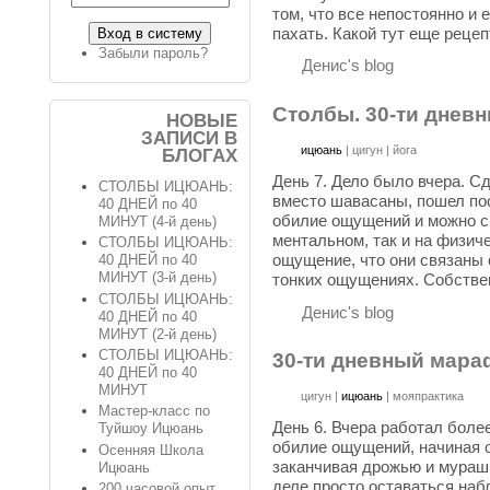
том, что все непостоянно и 
пахать. Какой тут еще рецеп
Забыли пароль?
Денис's blog
Столбы. 30-ти дневн
НОВЫЕ
ЗАПИСИ В
ицюань
|
цигун
|
йога
БЛОГАХ
День 7. Дело было вчера. Сд
СТОЛБЫ ИЦЮАНЬ:
вместо шавасаны, пошел по
40 ДНЕЙ по 40
обилие ощущений и можно ск
МИНУТ (4-й день)
ментальном, так и на физич
СТОЛБЫ ИЦЮАНЬ:
ощущение, что они связаны 
40 ДНЕЙ по 40
МИНУТ (3-й день)
тонких ощущениях. Собствен
СТОЛБЫ ИЦЮАНЬ:
Денис's blog
40 ДНЕЙ по 40
МИНУТ (2-й день)
СТОЛБЫ ИЦЮАНЬ:
30-ти дневный мара
40 ДНЕЙ по 40
МИНУТ
цигун
|
ицюань
|
мояпрактика
Мастер-класс по
День 6. Вчера работал более
Туйшоу Ицюань
обилие ощущений, начиная от
Осенняя Школа
заканчивая дрожью и мурашк
Ицюань
деле просто оставаться наб
200 часовой опыт