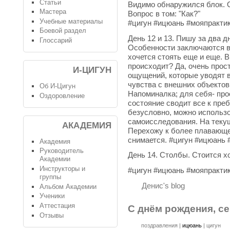
Статьи
Видимо обнаружился блок. О
Мастера
Вопрос в том: "Как?"
Учебные материалы
#цигун #ицюань #мояпракти
Боевой раздел
День 12 и 13. Пишу за два д
Глоссарий
Особенности заключаются в 
хочется стоять еще и еще. В
происходит? Да, очень прос
И-ЦИГУН
ощущений, которые уводят в
чувства с внешних объектов
Об И-Цигун
Напоминалка; для себя- про
Оздоровление
состояние сводит все к пре
безусловно, можно использо
самоисследования. На текущ
АКАДЕМИЯ
Перехожу к более плавающем
снимается. #цигун #ицюань
Академия
Руководитель
День 14. Столбы. Стоится х
Академии
Инструкторы и
#цигун #ицюань #мояпракти
группы
Денис's blog
Альбом Академии
Ученики
Аттестация
С днём рождения, се
Отзывы
поздравления
|
ицюань
|
цигун