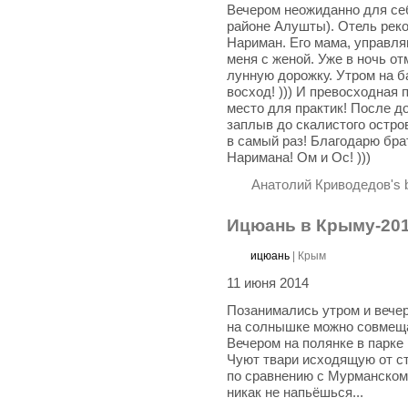
Вечером неожиданно для себ
районе Алушты). Отель рек
Нариман. Его мама, управл
меня с женой. Уже в ночь от
лунную дорожку. Утром на б
восход! ))) И превосходная
место для практик! После д
заплыв до скалистого остров
в самый раз! Благодарю бра
Наримана! Ом и Ос! )))
Анатолий Криводедов's 
Ицюань в Крыму-20
ицюань
|
Крым
11 июня 2014
Позанимались утром и вечер
на солнышке можно совмеща
Вечером на полянке в парке
Чуют твари исходящую от ст
по сравнению с Мурманском 
никак не напьёшься...