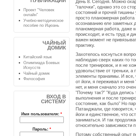
ПУБЛИКАЦИИ
День 8. Сегодня. Можно оха
"галочки", однако это со ст
Проект "Человек
состояний и прочей тишины у
онлайн"
просто планомерная работа
Учебно-методическое
осознаванию еле заметных д
пособие по Ицюань
планомерная работа, даже ко
происходит, и есть труд и д
важен момент не привязыва
ЧАЙНЫЙ
практику.
ДОМИК
Захотелось коснуться вопрос
Китайский язык
наблюдаю сверх каких-то то
Олимпиада Боевых
после тренировок, и я не хо
Искусств
удовольствие от треньки, а 
Чайный домик
элементы пранаямы. И все, 
Философия
от йоги, я переживал и меня
нет, и меня сначало это оче
"Почему так?" "Куда делись
ВХОД В
выполнения и после трениров
СИСТЕМУ
состояние, как было" Но пар
Патанджали, где говорится, 
йоги и единственное, что ос
Имя пользователя:
*
заниматься. И так продолжа
относительно зависимости п
Пароль:
*
Потому собственный опыт п