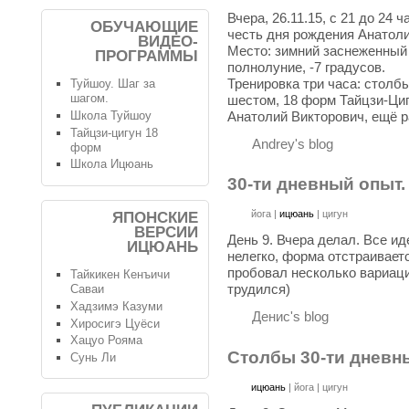
Вчера, 26.11.15, с 21 до 24
ОБУЧАЮЩИЕ
честь дня рождения Анатоли
ВИДЕО-
Место: зимний заснеженный 
ПРОГРАММЫ
полнолуние, -7 градусов.
Тренировка три часа: столб
Туйшоу. Шаг за
шагом.
шестом, 18 форм Тайцзи-Циг
Анатолий Викторович, ещё р
Школа Туйшоу
Тайцзи-цигун 18
Andrey's blog
форм
Школа Ицюань
30-ти дневный опыт.
йога
|
ицюань
|
цигун
ЯПОНСКИЕ
ВЕРСИИ
День 9. Вчера делал. Все и
ИЦЮАНЬ
нелегко, форма отстраиваетс
пробовал несколько вариаци
Тайкикен Кенъичи
трудился)
Саваи
Хадзимэ Казуми
Денис's blog
Хиросигэ Цуёси
Хацуо Рояма
Столбы 30-ти дневны
Сунь Ли
ицюань
|
йога
|
цигун