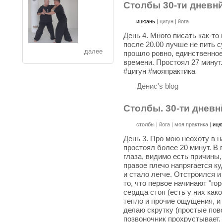
Столбы 30-ти дневнй
ицюань
|
цигун
|
йога
День 4. Много писать как-то
после 20.00 лучше не пить с
далее
прошло ровно, единственное
времени. Простоял 27 минут
‪#‎цигун‬ ‪#‎мояпрактика‬
Денис's blog
Столбы. 30-ти дневн
столбы
|
йога
|
моя практика
|
иц
День 3. Про мою неохоту в на
простоял более 20 минут. В 
глаза, видимо есть причины,
правое плечо напрягается ку
и стало легче. Отстроился 
то, что первое начинают "гор
сердца стоп (есть у них како
тепло и прочие ощущения, и 
делаю скрутку (простые пов
позвоночник прохрустывает