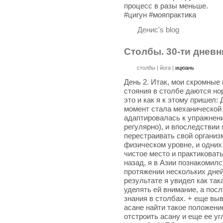
процесс в разы меньше.
‪#‎цигун‬ ‪#‎мояпрактика‬
Денис's blog
Столбы. 30-ти дневн
столбы
|
йога
|
ицюань
День 2. Итак, мои скромные 
стояния в столбе даются но
это и как я к этому пришел: 
момент стала механической 
адаптировалась к упражнени
регулярно), и впоследствии
перестраивать свой организ
физическом уровне, и одних
чистое место и практиковат
назад, я в Азии познакомилс
протяжении нескольких дней
результате я увидел как так
уделять ей внимание, а посл
знания в столбах. + еще вы
асане найти такое положение
отстроить асану и еще ее у