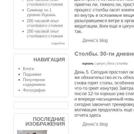
приятно ли, тяжело ли, про
столбового стояния
процесс столбы гасят конеч
Семинар по 1
уровню Ицюань
во внутрь в осязаемые вещи
разыгравшемся ветре в орга
200 часовой опыт
столбового стояния
медитации, йоги еще и цигун.
так.
200 часовой опыт
столбового стояния
Денис's blog
подробнее
Столбы. 30-ти дневн
НАВИГАЦИЯ
ицюань
|
цигун
|
йога
|
столбы
Блоги
День 5. Сегодня простоял ок
Подшивки
же обязательство есть обяз
Популярное
снова горят стопы, особенн
содержимое
что-то греет изнутри) Завтр
Фотографии
после 12-ти хорошо уже спат
и впереди насыщенный новый
сегодня закончил тренировк
мотивация продолжать еще 
отчета здесь
ПОСЛЕДНИЕ
ИЗОБРАЖЕНИЯ
Денис's blog