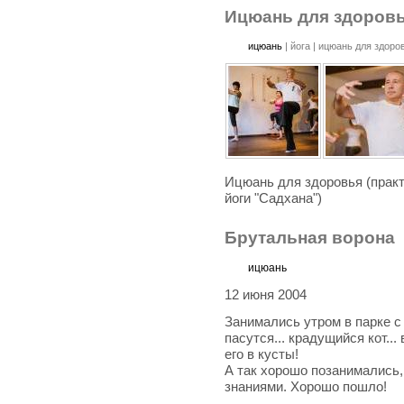
Ицюань для здоров
ицюань
|
йога
|
ицюань для здоро
Ицюань для здоровья (практ
йоги "Садхана")
Брутальная ворона
ицюань
12 июня 2004
Занимались утром в парке с
пасутся... крадущийся кот...
его в кусты!
А так хорошо позанимались,
знаниями. Хорошо пошло!