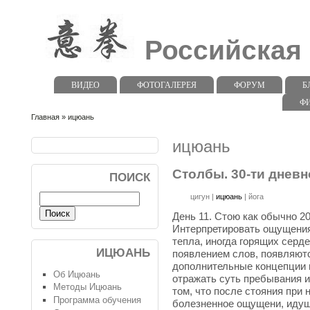
Российская
ВИДЕО
ФОТОГАЛЕРЕЯ
ФОРУМ
Б
Ф
Главная
» ицюань
ицюань
Столбы. 30-ти дневно
ПОИСК
цигун
|
ицюань
|
йога
День 11. Стою как обычно 20 
Интерпретировать ощущения 
тепла, иногда горящих сердец
ИЦЮАНЬ
появлением слов, появляютс
дополнительные концепции 
Об Ицюань
отражать суть пребывания 
Методы Ицюань
том, что после стояния при
Программа обучения
болезненное ощущени, идуще