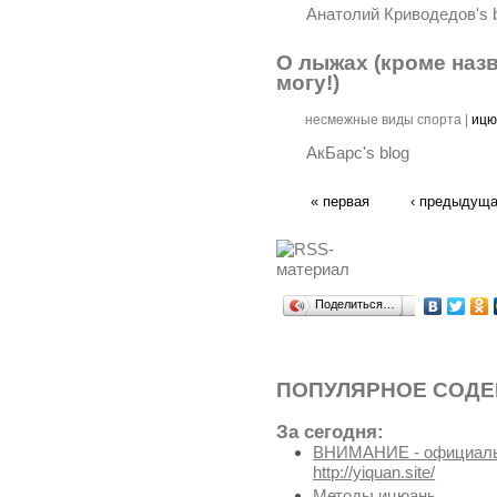
Анатолий Криводедов's 
О лыжах (кроме назв
могу!)
несмежные виды спорта
|
ицю
АкБарс's blog
« первая
‹ предыдущ
Поделиться…
ПОПУЛЯРНОЕ СОД
За сегодня:
ВНИМАНИЕ - официальн
http://yiquan.site/
Методы ицюань