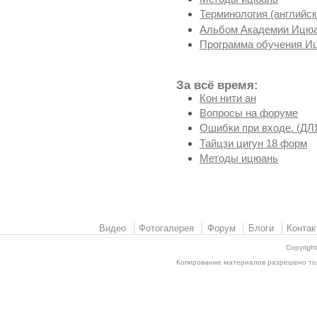
Терминология (английск
Альбом Академии Ицюа
Программа обучения И
За всё время:
Кон нити ан
Вопросы на форуме
Ошибки при входе. (
Тайцзи цигун 18 форм
Методы ицюань
Видео
Фотогалерея
Форум
Блоги
Контак
Copyrigh
Копирование материалов разрешено толь