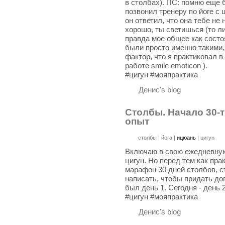
в столбах). ПС: помню еще 
позвонил тренеру по йоге с
он ответил, что она тебе не 
хорошо, ты светишься (то ли 
правда мое общее как состо
были просто именно такими,
фактор, что я практиковал 
работе smile emoticon ).
#цигун #мояпрактика
Денис's blog
Столбы. Начало 30-т
опыт
столбы
|
йога
|
ицюань
|
цигун
Включаю в свою ежедневную 
цигун. Но перед тем как пр
марафон 30 дней столбов, ст
написать, чтобы придать до
был день 1. Сегодня - день 2
‪#‎цигун‬ ‪#‎мояпрактика‬
Денис's blog